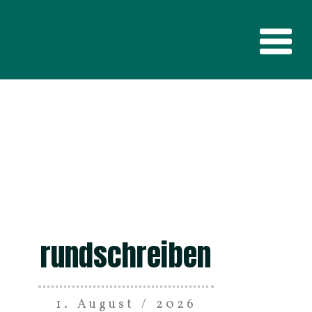
rundschreiben
1
.
August
/
2026