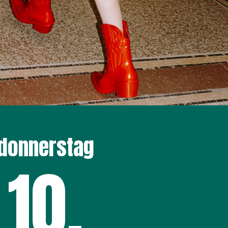
donnerstag
10
.