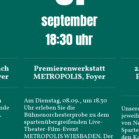
r
september
18:30
uhr
ach
Premierenwerkstatt
2
yer
METROPOLIS, Foyer
m
Am Dienstag, 08.09., um 18.30
unde
Uhr erleben Sie die
Unsere
.
Bühnenorchesterprobe zu dem
jeweil
spartenübergreifenden Live-
von N
Theater-Film-Event
Spart
METROPOLIS WIESBADEN. Der
den Ka