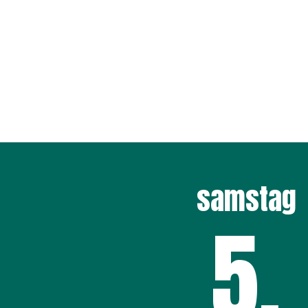
samstag
5
.