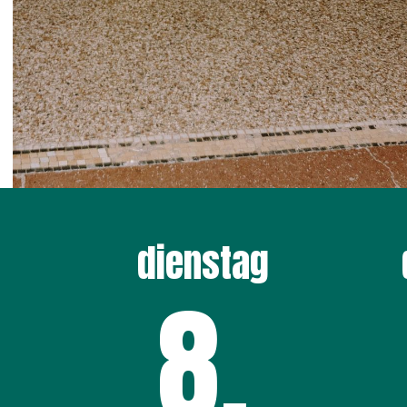
dienstag
8
.